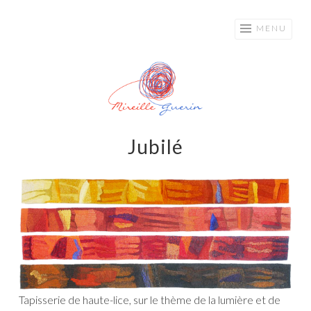
Mireille
Aller
MENU
au
Guerin
contenu
principal
Jubilé
Tapisserie de haute-lice, sur le thème de la lumière et de