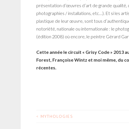
présentation d’œuvres d’art de grande qualité, 
photographies / installations, etc…). Et si les art
plastique de leur œuvre, sont tous d’authentiques
notoriété, nationale ou internationale : le pho
(édition 2008) où encore, le peintre Gérard Gar
Cette année le circuit « Grisy Code » 2013 au
Forest, Françoise Wintz et moi même, du col
récentes.
<
MYTHOLOGIES
Navigation
des