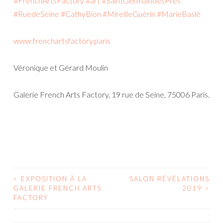
#
FrenchArtsFactory
#
art
#
SaintGermaindesPres
#
RuedeSeine
#
CathyBion
#
MireilleGuérin
#
MarieBaslé
www.frenchartsfactory.paris
Véronique et Gérard Moulin
Galerie French Arts Factory, 19 rue de Seine, 75006 Paris.
<
EXPOSITION À LA
SALON RÉVÉLATIONS
Navigation
GALERIE FRENCH ARTS
2019
>
des
FACTORY
articles