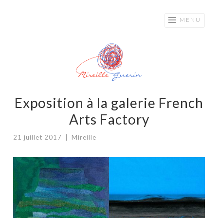
Mireille
Aller
MENU
au
Guerin
contenu
principal
Exposition à la galerie French
Arts Factory
21 juillet 2017
|
Mireille